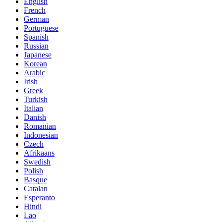
English
French
German
Portuguese
Spanish
Russian
Japanese
Korean
Arabic
Irish
Greek
Turkish
Italian
Danish
Romanian
Indonesian
Czech
Afrikaans
Swedish
Polish
Basque
Catalan
Esperanto
Hindi
Lao