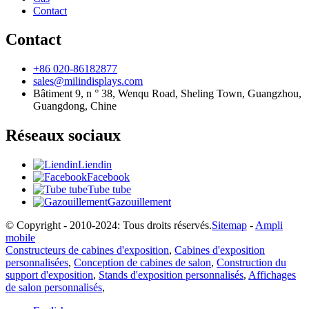
Contact
Contact
+86 020-86182877
sales@milindisplays.com
Bâtiment 9, n ° 38, Wenqu Road, Sheling Town, Guangzhou,
Guangdong, Chine
Réseaux sociaux
Liendin
Facebook
Tube tube
Gazouillement
© Copyright - 2010-2024: Tous droits réservés.
Sitemap
-
Ampli
mobile
Constructeurs de cabines d'exposition
,
Cabines d'exposition
personnalisées
,
Conception de cabines de salon
,
Construction du
support d'exposition
,
Stands d'exposition personnalisés
,
Affichages
de salon personnalisés
,