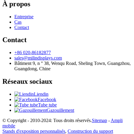
À propos
Entreprise
Cas
Contact
Contact
+86 020-86182877
sales@milindisplays.com
Bâtiment 9, n ° 38, Wenqu Road, Sheling Town, Guangzhou,
Guangdong, Chine
Réseaux sociaux
Liendin
Facebook
Tube tube
Gazouillement
© Copyright - 2010-2024: Tous droits réservés.
Sitemap
-
Ampli
mobile
Stands d'exposition personnalisés
,
Construction du support