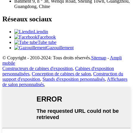
Bâtiment 9, n ° 38, Wenqu Road, Sheling Town, Guangzhou,
Guangdong, Chine
Réseaux sociaux
Liendin
Facebook
Tube tube
Gazouillement
© Copyright - 2010-2024: Tous droits réservés.
Sitemap
-
Ampli
mobile
Constructeurs de cabines d'exposition
,
Cabines d'exposition
personnalisées
,
Conception de cabines de salon
,
Construction du
support d'exposition
,
Stands d'exposition personnalisés
,
Affichages
de salon personnalisés
,