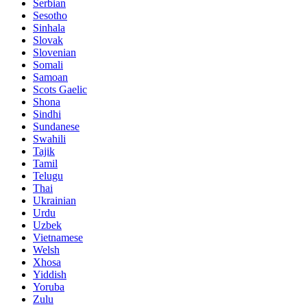
Serbian
Sesotho
Sinhala
Slovak
Slovenian
Somali
Samoan
Scots Gaelic
Shona
Sindhi
Sundanese
Swahili
Tajik
Tamil
Telugu
Thai
Ukrainian
Urdu
Uzbek
Vietnamese
Welsh
Xhosa
Yiddish
Yoruba
Zulu