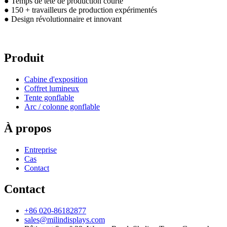
● Temps de tête de production courte
● 150 + travailleurs de production expérimentés
● Design révolutionnaire et innovant
Produit
Cabine d'exposition
Coffret lumineux
Tente gonflable
Arc / colonne gonflable
À propos
Entreprise
Cas
Contact
Contact
+86 020-86182877
sales@milindisplays.com