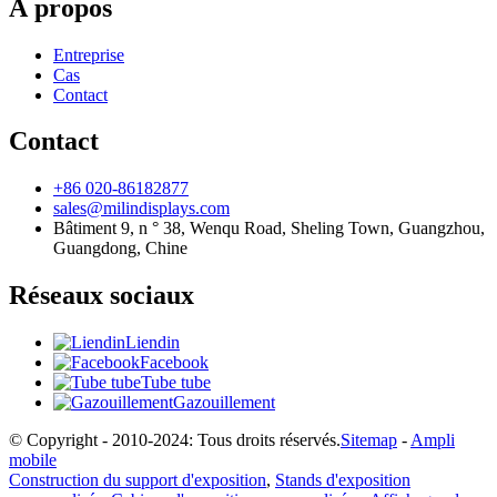
À propos
Entreprise
Cas
Contact
Contact
+86 020-86182877
sales@milindisplays.com
Bâtiment 9, n ° 38, Wenqu Road, Sheling Town, Guangzhou,
Guangdong, Chine
Réseaux sociaux
Liendin
Facebook
Tube tube
Gazouillement
© Copyright - 2010-2024: Tous droits réservés.
Sitemap
-
Ampli
mobile
Construction du support d'exposition
,
Stands d'exposition