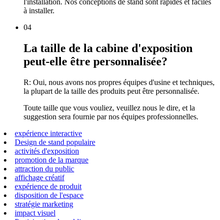
l'installation. Nos conceptions de stand sont rapides et faciles
à installer.
04
La taille de la cabine d'exposition
peut-elle être personnalisée?
R: Oui, nous avons nos propres équipes d'usine et techniques,
la plupart de la taille des produits peut être personnalisée.
Toute taille que vous vouliez, veuillez nous le dire, et la
suggestion sera fournie par nos équipes professionnelles.
expérience interactive
Design de stand populaire
activités d'exposition
promotion de la marque
attraction du public
affichage créatif
expérience de produit
disposition de l'espace
stratégie marketing
impact visuel