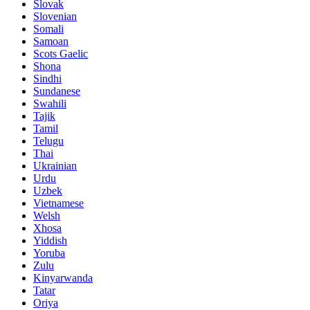
Slovak
Slovenian
Somali
Samoan
Scots Gaelic
Shona
Sindhi
Sundanese
Swahili
Tajik
Tamil
Telugu
Thai
Ukrainian
Urdu
Uzbek
Vietnamese
Welsh
Xhosa
Yiddish
Yoruba
Zulu
Kinyarwanda
Tatar
Oriya