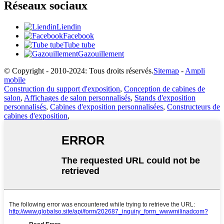
Réseaux sociaux
Liendin
Facebook
Tube tube
Gazouillement
© Copyright - 2010-2024: Tous droits réservés.
Sitemap
-
Ampli
mobile
Construction du support d'exposition
,
Conception de cabines de
salon
,
Affichages de salon personnalisés
,
Stands d'exposition
personnalisés
,
Cabines d'exposition personnalisées
,
Constructeurs de
cabines d'exposition
,