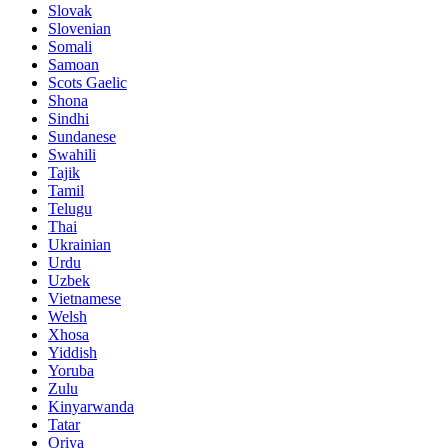
Slovak
Slovenian
Somali
Samoan
Scots Gaelic
Shona
Sindhi
Sundanese
Swahili
Tajik
Tamil
Telugu
Thai
Ukrainian
Urdu
Uzbek
Vietnamese
Welsh
Xhosa
Yiddish
Yoruba
Zulu
Kinyarwanda
Tatar
Oriya