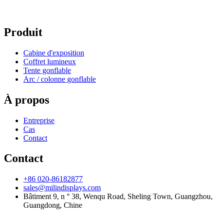
Produit
Cabine d'exposition
Coffret lumineux
Tente gonflable
Arc / colonne gonflable
À propos
Entreprise
Cas
Contact
Contact
+86 020-86182877
sales@milindisplays.com
Bâtiment 9, n ° 38, Wenqu Road, Sheling Town, Guangzhou,
Guangdong, Chine