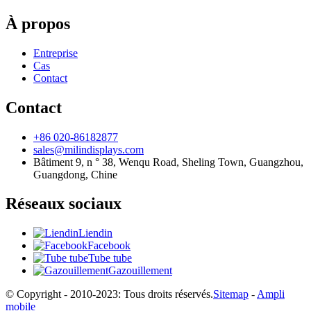
À propos
Entreprise
Cas
Contact
Contact
+86 020-86182877
sales@milindisplays.com
Bâtiment 9, n ° 38, Wenqu Road, Sheling Town, Guangzhou,
Guangdong, Chine
Réseaux sociaux
Liendin
Facebook
Tube tube
Gazouillement
© Copyright - 2010-2023: Tous droits réservés.
Sitemap
-
Ampli
mobile