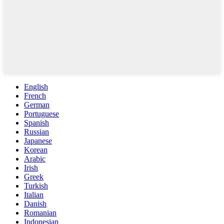
English
French
German
Portuguese
Spanish
Russian
Japanese
Korean
Arabic
Irish
Greek
Turkish
Italian
Danish
Romanian
Indonesian