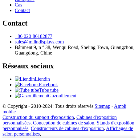
Cas
Contact
Contact
+86 020-86182877
sales@milindisplays.com
Bâtiment 9, n ° 38, Wenqu Road, Sheling Town, Guangzhou,
Guangdong, Chine
Réseaux sociaux
Liendin
Facebook
Tube tube
Gazouillement
© Copyright - 2010-2024: Tous droits réservés.
Sitemap
-
Ampli
mobile
Construction du support d'exposition
,
Cabines d'exposition
personnalisées
,
Conception de cabines de salon
,
Stands d'exposition
personnalisés
,
Constructeurs de cabines d'exposition
,
Affichages de
salon personnalisés
,